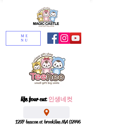
ME
NU
life four cut
인생네컷
1297 beacon st brookline MA 02446