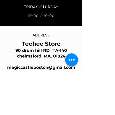
FRIDAY-STURDAY
10:00 - 20:00
ADDRESS
Teehee Store
90 drum hill RD #A-140
chelmsford. MA. 01824
magiccastleboston@gmail.com
Join Our Mailing List