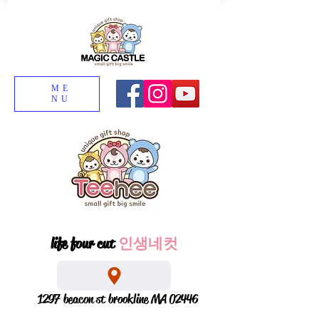
ME
NU
life four cut
인생네컷
1297 beacon st brookline MA 02446