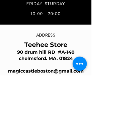
FRIDAY-STURDAY
10:00 - 20:00
ADDRESS
Teehee Store
90 drum hill RD #A-140
chelmsford. MA. 01824
magiccastleboston@gmail.com
Join Our Mailing List