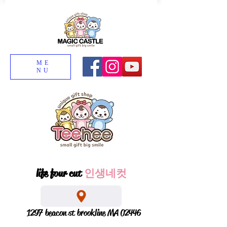
ME
NU
life four cut
인생네컷
1297 beacon st brookline MA 02446