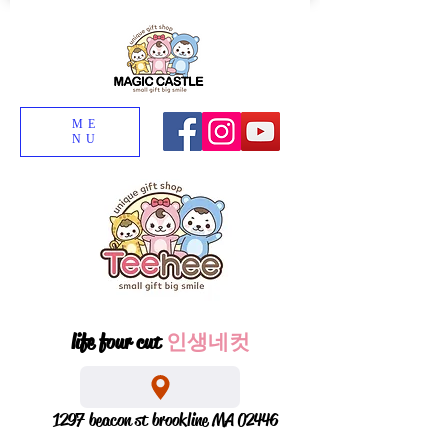
ME
NU
life four cut
인생네컷
1297 beacon st brookline MA 02446