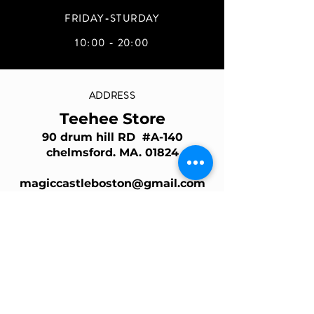
FRIDAY-STURDAY
10:00 - 20:00
ADDRESS
Teehee Store
90 drum hill RD #A-140
chelmsford. MA. 01824
magiccastleboston@gmail.com
Join Our Mailing List