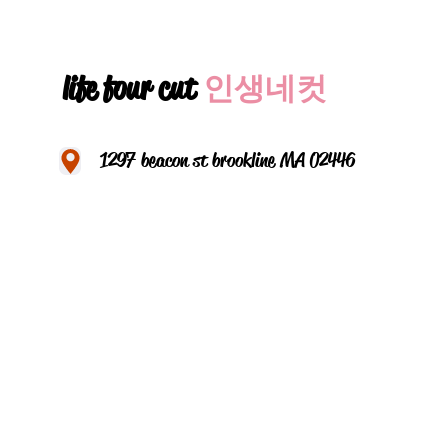
life four cut
인생네컷
1297 beacon st brookline MA 02446